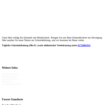
Unser Herz schlägt für Altmetall und Metallschrott. Bringen Sie uns Ihren Altmetallschrott zur Abwiegung.
Oder machen Sie einen Termin zur Schrottabholung, und wir kommen bei Ihnen vorbei.
Tägliche Schrottabholung (Mo-Fr ) nach telefonischer Vereinbarung unter
01719001932
Weitere Infos
Schrottanlieferung
Schrottabholung
Containerservice
Impressum
Datenschutzhinweise
Unsere Standorte