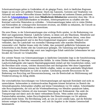
Schrottsammlungen gelten in Großstädten oft als gängige Praxis, doch in ländlichen Regionen
bergen sie ein noch weit größeres Potenzial. Durch das Sammeln, Sortieren und Verarbeiten von
Altmetall und anderen Wertstoffen können ländliche Gemeinden auf mehreren Ebenen profitieren.
Auch die
Schrottabholung
durch einen
Metallschrott-Abholservice
unterstützt diese Idee. Ob es
darum geht, den Landschaftscharakter zu bewahren, Arbeitsperspektiven zu schaffen oder den
Kreislauf wertvoller Materialien zu schließen – Schrottsammlungen haben sich in vielen Dörfern
und Kleinstädten als wirkungsvolles Instrument erwiesen, um Abfälle zu reduzieren, die Umwelt zu
schützen und lokale Wirtschaften zu unterstützen.
Die erste Ebene, in der Schrottsammlungen eine wichtige Rolle spielen, ist die Reduzierung von
Müll und ungenutztem Material. Ländliche Gebiete, in denen sich alte Maschinen, Metallteile und
ausrangierte Fahrzeuge bisweilen über Jahre hinweg ansammeln, profitieren davon, wenn diese
Gegenstände eingesammelt und in den Recyclingkreislauf eingespeist werden. Dadurch wird
verhindert, dass die Landschaft von rostenden Fahrzeugwracks oder maroden Metallteilen
verunstaltet wird. Darüber hinaus sinkt die Gefahr, dass potenziell gefährliche Substanzen aus
Schrottteilen in den Boden oder das Grundwasser gelangen. Die Sammlung und fachgerechte
Entsorgung dieser Altmetalle trägt somit zum langfristigen Erhalt natürlicher Lebensräume bei und
bewahrt die Umwelt vor Schadstoffen.
Ein weiterer Nutzen von Schrottsammlungen in ländlichen Gemeinden liegt in der Sensibilisierung
der Bevölkerung für den Wert vermeintlicher Abfälle. In vielen Dörfern bleiben alte Fahrzeuge,
Landwirtschaftsgeräte oder kaputte Haushaltsgegenstände einfach auf den Grundstücken stehen, weil
die Bewohner nicht wissen, welchen ökonomischen und ökologischen Wert diese Gegenstände
haben. Schrottsammlungen können hier Abhilfe schaffen, indem sie eine praktikable Möglichkeit
bieten, ungenutzte Materialien zu Geld zu machen. Gleichzeitig entsteht Bewusstsein für die
Bedeutung von Recycling und Ressourcenschonung, was die Bereitschaft zur Mülltrennung und
Wiederverwertung im Alltag erhöht.
Die wirtschaftlichen Auswirkungen von Schrottsammlungen auf regionale Kreisläufe sind nicht zu
unterschätzen. Insbesondere in strukturschwachen Regionen können Initiativen im Bereich des
Altmetallsammelns Arbeitsplätze schaffen und kleine Unternehmen vor Ort stärken. Schrotthändler
oder Recyclingbetriebe, die sich auf die Wiederaufbereitung von Metallen spezialisiert haben,
finden in ländlichen Gebieten oft eine konstante Versorgung mit Rohmaterial. Das senkt die
Transportwege und damit auch die damit verbundenen Kosten. Wenn zudem noch regionale
Partnerschaften entstehen, indem Recyclingbetriebe ihre Dienstleistungen vor Ort anbieten,
profitieren beide Seiten: Die Bevölkerung weiß, an wen sie sich wenden kann, und die Betriebe
müssen weniger in Marketing investieren, weil sich ihr Angebot in der lokalen Gemeinschaft
herumspricht.