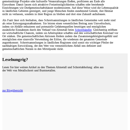
gemeinnützige Projekte oder kulturelle Veranstaltungen fließen, profitieren am Ende alle
Einwohner. Damit lassen sich attraktive Freizeitmöglichkeiten schaffen oder bestehende
Einrichtungen wie Dorfgemeinschaftshäuser modernisieren. Auf diese Weise wird die Lebensqualität
in ländlichen Gebieten gesteigert, und junge Menschen finden zunehmend Gründe, ihre Heimat
nicht zu verlassen, sondern in ihrer Region zu bleiben und dort eine Zukunft aufzubauen.
Als Fazit lässt sich festhalten, dass Schrottsammlungen in ländlichen Gemeinden weit mehr sind
als reine Entsorgungsmaßnahmen. Sie leisten einen wesentlichen Beitrag zum Umweltschutz,
indem sie Abfälle reduzieren und potenzielle Gefahrenquellen beseitigen und ermöglichen
zusätzliche Einnahmen durch den Verkauf von Altmetall beim
Schrotthändler
. Gleichzeitig eröffnen
sie wirtschaftliche Chancen, indem sie Arbeitsplätze schaffen und den wirtschaftlichen Kreislauf vor
Ort stärken. Die gemeinschaftlichen Aktionen fördern zudem das Zusammengehörigkeitsgefühl und
ermöglichen eine sinnvolle Verwendung der Erlöse, die wiederum der gesamten Gemeinde
zugutekommt. Schrottsammlungen in ländlichen Regionen sind somit ein wichtiger Pfeiler der
nachhaltigen Entwicklung, der den Wert von vermeintlichem Abfall neu definiert und
gemeinschaftlichen Nutzen in den Mittelpunkt rückt.
Lesehungrig?
Lesen Sie hier weitere Artikel zu den Themen Altmetall und Schrottabholung: alles aus
der Welt von Metallschrott und Buntmetallen.
zur Blogübersicht