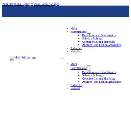
Zum Hauptinhalt springen
Zum Footer springen
Schrottannahmeplätze in Nordheide/Nenndorf & Hamburg Hammerbrook
Schrottabholung erwünscht? 01719001932
Moin
Schrottankauf
Besuch unserer Schrottplätze
Schrottabholung
Containerstellung Hamburg
Abbruch- und Demontagearbeiten
Aktuelles
Kontakt
Moin
Schrottankauf
Besuch unserer Schrottplätze
Schrottabholung
Containerstellung Hamburg
Abbruch- und Demontagearbeiten
Aktuelles
Kontakt