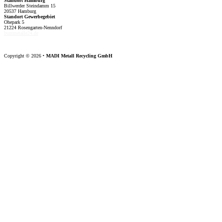
Standort Hamburg
Billwerder Steindamm 15
20537 Hamburg
Standort Gewerbegebiet
Ohepark 5
21224 Rosengarten-Nenndorf
buntmetalle24.de
Copyright © 2026 •
MADI Metall Recycling GmbH
F