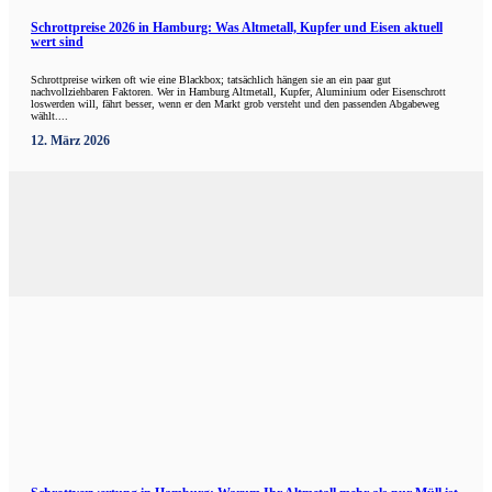
Schrottpreise 2026 in Hamburg: Was Altmetall, Kupfer und Eisen aktuell
wert sind
Schrottpreise wirken oft wie eine Blackbox; tatsächlich hängen sie an ein paar gut
nachvollziehbaren Faktoren. Wer in Hamburg Altmetall, Kupfer, Aluminium oder Eisenschrott
loswerden will, fährt besser, wenn er den Markt grob versteht und den passenden Abgabeweg
wählt....
12. März 2026