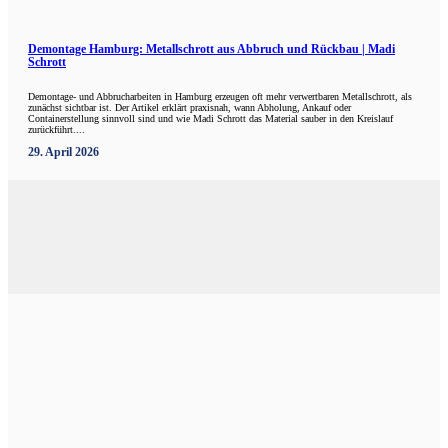
Demontage Hamburg: Metallschrott aus Abbruch und Rückbau | Madi
Schrott
Demontage- und Abbrucharbeiten in Hamburg erzeugen oft mehr verwertbaren Metallschrott, als
zunächst sichtbar ist. Der Artikel erklärt praxisnah, wann Abholung, Ankauf oder
Containerstellung sinnvoll sind und wie Madi Schrott das Material sauber in den Kreislauf
zurückführt....
29. April 2026