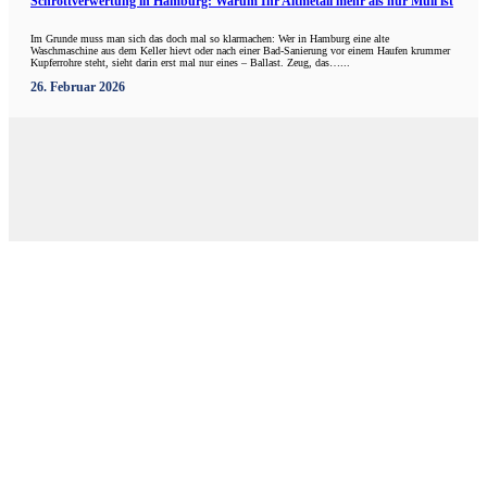
Schrottverwertung in Hamburg: Warum Ihr Altmetall mehr als nur Müll ist
Im Grunde muss man sich das doch mal so klarmachen: Wer in Hamburg eine alte
Waschmaschine aus dem Keller hievt oder nach einer Bad-Sanierung vor einem Haufen krummer
Kupferrohre steht, sieht darin erst mal nur eines – Ballast. Zeug, das…...
26. Februar 2026