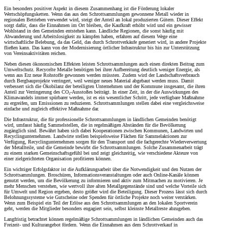
Ein besonders positiver Aspekt in diesem Zusammenhang ist die Förderung lokaler
Wertschöpfungsketten. Wenn das aus den Schrottsammlungen gewonnene Metall wieder in
regionalen Betrieben verwendet wird, steigt der Anteil an lokal produzierten Gütern. Dieser Effekt
sorgt dafür, dass die Einnahmen im Ort bleiben, die Kaufkraft erhöht wird und ein gewisser
Wohlstand in den Gemeinden entstehen kann. Ländliche Regionen, die sonst häufig mit
Abwanderung und Arbeitslosigkeit zu kämpfen haben, erfahren auf diesem Wege eine
wirtschaftliche Belebung, da das Geld, das durch Schrottverkäufe generiert wird, in andere Projekte
fließen kann. Das kann von der Modernisierung örtlicher Infrastruktur bis hin zur Unterstützung
von Vereinsaktivitäten reichen.
Neben diesen ökonomischen Effekten leisten Schrottsammlungen auch einen direkten Beitrag zum
Umweltschutz. Recycelte Metalle benötigen bei ihrer Aufbereitung deutlich weniger Energie, als
wenn aus Erz neue Rohstoffe gewonnen werden müssten. Zudem wird der Landschaftsverbrauch
durch Bergbauprojekte verringert, weil weniger neues Material abgebaut werden muss. Damit
verbessert sich die Ökobilanz der beteiligten Unternehmen und der Kommune insgesamt, die ihren
Anteil zur Verringerung des CO₂-Ausstoßes beiträgt. In einer Zeit, in der die Auswirkungen des
Klimawandels immer spürbarer werden, ist es ein wesentlicher Schritt, jede verfügbare Maßnahme
zu ergreifen, um Emissionen zu reduzieren. Schrottsammlungen stellen dabei eine vergleichsweise
einfache und zugleich effektive Maßnahme dar.
Die Infrastruktur, die für professionelle Schrottsammlungen in ländlichen Gemeinden benötigt
wird, umfasst häufig Sammelstellen, die in regelmäßigen Abständen für die Bevölkerung
zugänglich sind. Bewährt haben sich dabei Kooperationen zwischen Kommunen, Landwirten und
Recyclingunternehmen. Landwirte stellen beispielsweise Flächen für Sammelaktionen zur
Verfügung, Recyclingunternehmen sorgen für den Transport und die fachgerechte Wiederverwertung
der Metallteile, und die Gemeinde bewirbt die Schrottsammlungen. Solche Zusammenarbeit trägt
zu einem starken Gemeinschaftsgefühl bei und zeigt gleichzeitig, wie verschiedene Akteure von
einer zielgerichteten Organisation profitieren können.
Ein wichtiger Erfolgsfaktor ist die Aufklärungsarbeit über die Notwendigkeit und den Nutzen der
Schrottsammlungen. Broschüren, Informationsveranstaltungen oder auch Online-Kanäle können
genutzt werden, um die Bevölkerung zu informieren und aktiv zum Mitmachen zu motivieren. Je
mehr Menschen verstehen, wie wertvoll ihre alten Metallgegenstände sind und welche Vorteile sich
für Umwelt und Region ergeben, desto größer wird die Beteiligung. Dieser Prozess lässt sich durch
Belohnungssysteme wie Gutscheine oder Spenden für örtliche Projekte noch weiter verstärken.
Wenn zum Beispiel ein Teil der Erlöse aus den Schrottsammlungen an den lokalen Sportverein
geht, werden die Mitglieder besonders engagiert sein, selbst kleinste Metallreste abzugeben.
Langfristig betrachtet können regelmäßige Schrottsammlungen in ländlichen Gemeinden auch das
Freizeit- und Kulturangebot fördern. Wenn die Einnahmen aus dem Schrottverkauf in